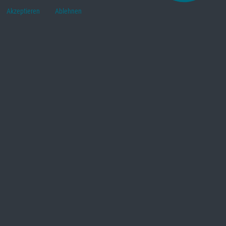
Akzeptieren
Ablehnen
Wir sind HAPEK.
Spiel den Gegner, nicht die Karten.