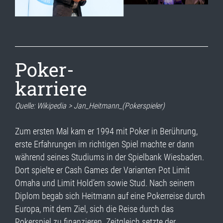
Poker-
karriere
Quelle: Wikipedia >
Jan_Heitmann_­(Pokerspieler)
Zum ersten Mal kam er 1994 mit Poker in Berührung,
erste Erfahrungen im richtigen Spiel machte er dann
während seines Studiums in der Spielbank Wiesbaden.
Dort spielte er Cash Games der Varianten Pot Limit
Omaha und Limit Hold’em sowie Stud. Nach seinem
Diplom begab sich Heitmann auf eine Pokerreise durch
Europa, mit dem Ziel, sich die Reise durch das
Pokerspiel zu finanzieren. Zeitgleich setzte der