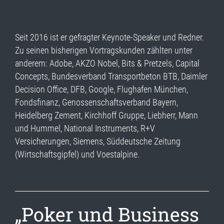
Seit 2016 ist er gefragter Keynote-Speaker und Redner.
Zu seinen bisherigen Vortragskunden zählten unter
anderem: Adobe, AKZO Nobel, Bits & Pretzels, Capital
Concepts, Bundesverband Transportbeton BTB, Daimler
Decision Office, DFB, Google, Flughafen München,
Fondsfinanz, Genossenschaftsverband Bayern,
Heidelberg Zement, Kirchhoff Gruppe, Liebherr, Mann
und Hummel, National Instruments, R+V
Versicherungen, Siemens, Süddeutsche Zeitung
(Wirtschaftsgipfel) und Voestalpine.
„Poker und Business