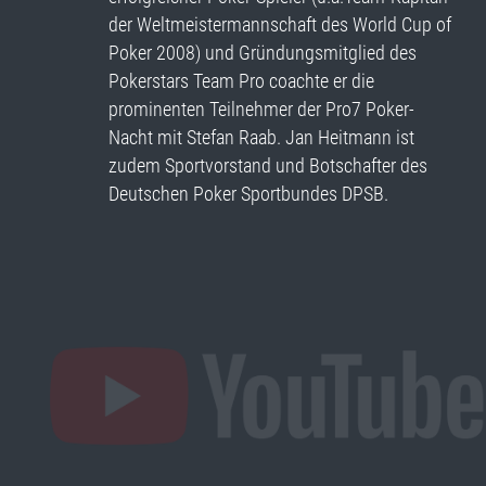
der Weltmeistermannschaft des World Cup of
Poker 2008) und Gründungsmitglied des
Pokerstars Team Pro coachte er die
prominenten Teilnehmer der Pro7 Poker-
Nacht mit Stefan Raab. Jan Heitmann ist
zudem Sportvorstand und Botschafter des
Deutschen Poker Sportbundes DPSB.