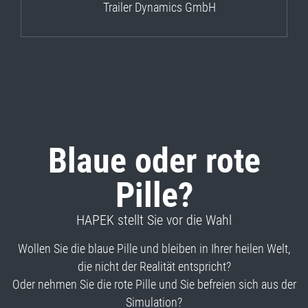
Trailer Dynamics GmbH
Blaue oder rote
Pille?
HAPEK stellt Sie vor die Wahl
Wollen Sie die blaue Pille und bleiben in Ihrer heilen Welt,
die nicht der Realität entspricht?
Oder nehmen Sie die rote Pille und Sie befreien sich aus der
Simulation?