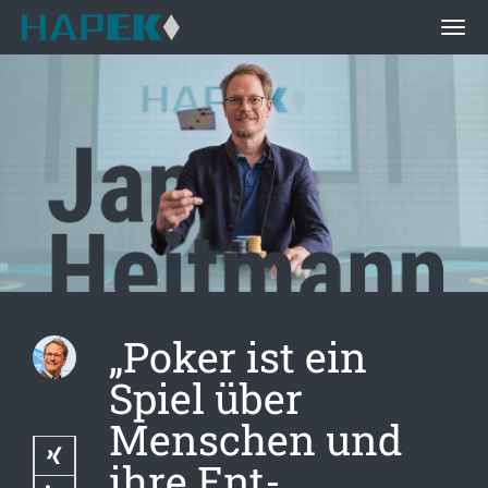
T
o
g
g
l
e
n
a
v
i
g
„Poker ist ein
a
t
Spiel
über
i
Menschen und
o
n
ihre Ent­