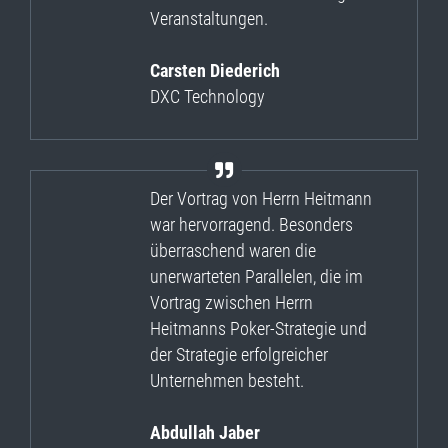
Veranstaltungen.
Carsten Diederich
DXC Technology
Der Vortrag von Herrn Heitmann
war hervorragend. Besonders
überraschend waren die
unerwarteten Parallelen, die im
Vortrag zwischen Herrn
Heitmanns Poker-Strategie und
der Strategie erfolgreicher
Unternehmen besteht.
Abdullah Jaber