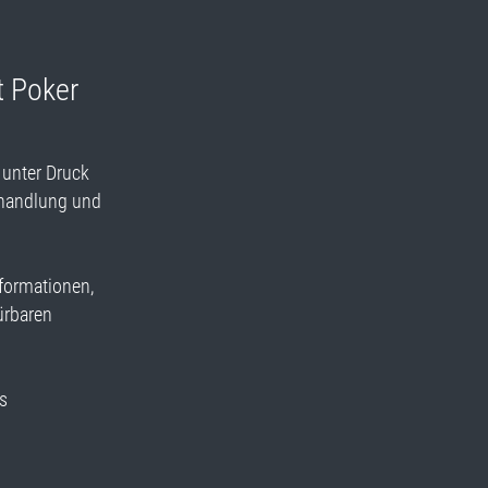
t Poker
unter Druck
rhandlung und
nformationen,
ürbaren
es