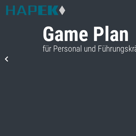
Z
u
r
Game Plan
ü
c
k
für Personal und Führungskr