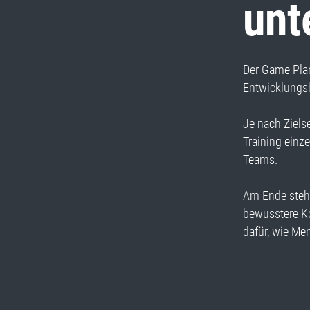
unt
Der Game Pla
Entwicklungs
Je nach Ziels
Training einz
Teams.
Am Ende steht
bewusstere K
dafür, wie M