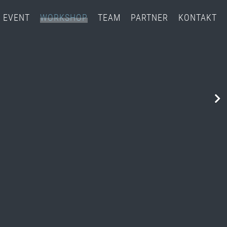
W
EVENT
WORKSHOP
TEAM
PARTNER
KONTAKT
e
i
t
e
r